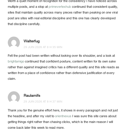
Worth a quiet moment of recognition for the consistency I have noticed across
multiple posts, and a stop at
primevertexhub
continued that consistent quality,
sites that maintain quality across many pieces rather than peaking on one viral
post are sites with real editorial discipline and this one has clearly developed
that discipline carefully.
Walterfug
29 JUIN 2026 AT 8 H 35 MIN
Felt the post had been written without looking over its shoulder, and a look at
brightamigo
continued that confident posture, content written for its own sake
rather than against imagined critics has a different quality and this site reads as
written from a place of confidence rather than defensive justification of every
claim.
Raulamifs
29 JUIN 2026 AT 8 H 37 MIN
Thank you for the genuine effort here, it shows in every paragraph and not just
the headline, and after my visit to
orientnexus
I was sure this site cares about
getting things right rather than chasing clicks, which is the main reason I will
come back later this week to read more.