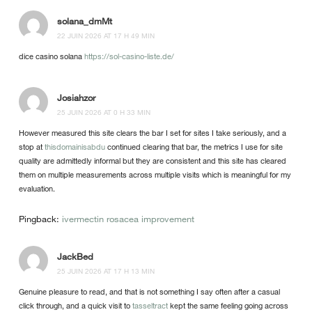
solana_dmMt
22 JUIN 2026 AT 17 H 49 MIN
dice casino solana
https://sol-casino-liste.de/
Josiahzor
25 JUIN 2026 AT 0 H 33 MIN
However measured this site clears the bar I set for sites I take seriously, and a
stop at
thisdomainisabdu
continued clearing that bar, the metrics I use for site
quality are admittedly informal but they are consistent and this site has cleared
them on multiple measurements across multiple visits which is meaningful for my
evaluation.
Pingback:
ivermectin rosacea improvement
JackBed
25 JUIN 2026 AT 17 H 13 MIN
Genuine pleasure to read, and that is not something I say often after a casual
click through, and a quick visit to
tasseltract
kept the same feeling going across