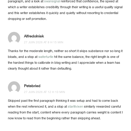
paragraph, and a look at
swansignal
reinforced that confidence, the speed at
which a writer establishes credibility through their writing is a useful quality signal
and this writer establishes it quickly and quietly without resorting to credential
dropping or self promotion.
AlfredoInisk
27 JUIN 2026 AT 8 H 15 MIN
Thanks for the moderate length, neither so short it skips substance nor so long it
bloats, and a stop at
waferturtle
hit the same balance, the right length is one of
the hardest things to calibrate in blog writing and I appreciate when a team has
clearly thought about it rather than defaulting.
Petebried
27 JUIN 2026 AT 12 H 10 MIN
Skipped past the first paragraph thinking it was setup and had to come back
when the rest referenced it, and a stop at
starlitvixen
similarly rewarded careful
reading from the start, content where every paragraph carries weight is content I
now know to read from the beginning rather than skipping ahead.