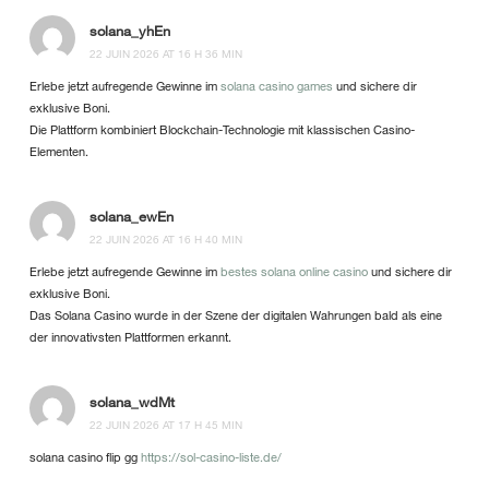
solana_yhEn
22 JUIN 2026 AT 16 H 36 MIN
Erlebe jetzt aufregende Gewinne im
solana casino games
und sichere dir
exklusive Boni.
Die Plattform kombiniert Blockchain-Technologie mit klassischen Casino-
Elementen.
solana_ewEn
22 JUIN 2026 AT 16 H 40 MIN
Erlebe jetzt aufregende Gewinne im
bestes solana online casino
und sichere dir
exklusive Boni.
Das Solana Casino wurde in der Szene der digitalen Wahrungen bald als eine
der innovativsten Plattformen erkannt.
solana_wdMt
22 JUIN 2026 AT 17 H 45 MIN
solana casino flip gg
https://sol-casino-liste.de/