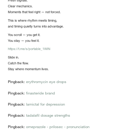
Fresh signals.
Clear mechanics.
Moments that feel right — not forced.
This is where rhythm meets timing,
and timing quietly turns into advantage.
You scroll — you get it.
You stay — you feel it.
https://t.me/s/portable_1WIN
Slide in.
Catch the flow.
Stay where momentum lives.
Pingback:
erythromycin eye drops
Pingback:
finasteride brand
Pingback:
lamictal for depression
Pingback:
tadalafil dosage strengths
Pingback:
omeprazole - prilosec - pronunciation