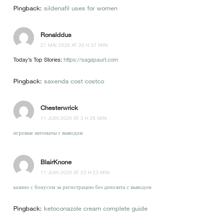
Pingback:
sildenafil uses for women
Ronalddus
27 MAI 2026 AT 20 H 37 MIN
Today’s Top Stories:
https://sagapaurt.com
Pingback:
saxenda cost costco
Chesterwrick
11 JUIN 2026 AT 3 H 26 MIN
игровые автоматы с выводом
BlairKnone
11 JUIN 2026 AT 23 H 23 MIN
казино с бонусом за регистрацию без депозита с выводом
Pingback:
ketoconazole cream complete guide