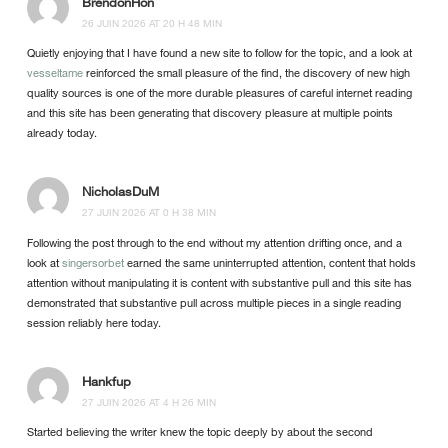
BrendonHon
26 JUIN 2026 AT 20 H 48 MIN
Quietly enjoying that I have found a new site to follow for the topic, and a look at
vesseltame
reinforced the small pleasure of the find, the discovery of new high
quality sources is one of the more durable pleasures of careful internet reading
and this site has been generating that discovery pleasure at multiple points
already today.
NicholasDuM
27 JUIN 2026 AT 0 H 38 MIN
Following the post through to the end without my attention drifting once, and a
look at
singersorbet
earned the same uninterrupted attention, content that holds
attention without manipulating it is content with substantive pull and this site has
demonstrated that substantive pull across multiple pieces in a single reading
session reliably here today.
Hankfup
27 JUIN 2026 AT 4 H 26 MIN
Started believing the writer knew the topic deeply by about the second