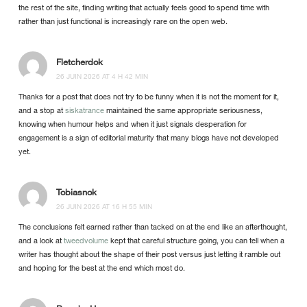
the rest of the site, finding writing that actually feels good to spend time with
rather than just functional is increasingly rare on the open web.
Fletcherdok
26 JUIN 2026 AT 4 H 42 MIN
Thanks for a post that does not try to be funny when it is not the moment for it,
and a stop at
siskatrance
maintained the same appropriate seriousness,
knowing when humour helps and when it just signals desperation for
engagement is a sign of editorial maturity that many blogs have not developed
yet.
Tobiasnok
26 JUIN 2026 AT 16 H 55 MIN
The conclusions felt earned rather than tacked on at the end like an afterthought,
and a look at
tweedvolume
kept that careful structure going, you can tell when a
writer has thought about the shape of their post versus just letting it ramble out
and hoping for the best at the end which most do.