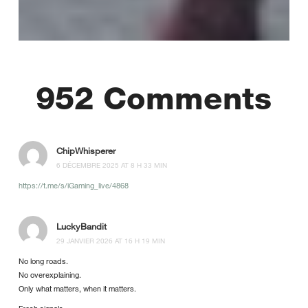
952 Comments
ChipWhisperer
6 DÉCEMBRE 2025 AT 8 H 33 MIN
https://t.me/s/iGaming_live/4868
LuckyBandit
29 JANVIER 2026 AT 16 H 19 MIN
No long roads.
No overexplaining.
Only what matters, when it matters.