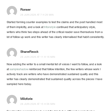
Ronser
28 JUIN 2026 AT 7 H 26 MIN
Started forming counter examples to test the claims and the post handled most
of them implicitly, and a look at
tritonstyle
continued that anticipatory style,
writers who think two steps ahead of the critical reader save themselves from a
lot of follow up work and this writer has clearly internalised that habit consistently.
ShaneReock
28 JUIN 2026 AT 11 H 16 MIN
Now adding the writer to a small mental list of voices I want to follow, and a look
at
sampleshadow
reinforced that follow intention, the few writers whose work I
actively track are writers who have demonstrated sustained quality and this
writer has clearly demonstrated that sustained quality across the pieces I have
sampled here today.
Miloforie
28 JUIN 2026 AT 15 H 06 MIN