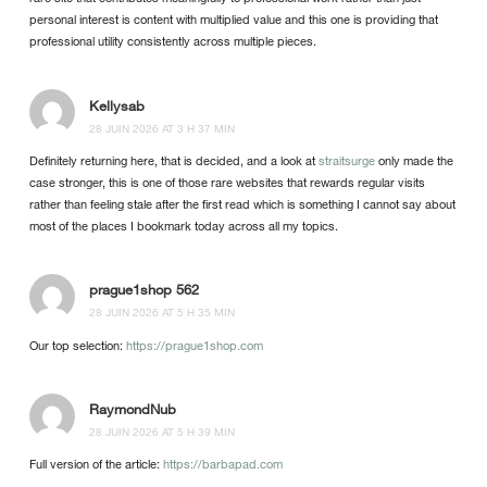
personal interest is content with multiplied value and this one is providing that
professional utility consistently across multiple pieces.
Kellysab
28 JUIN 2026 AT 3 H 37 MIN
Definitely returning here, that is decided, and a look at
straitsurge
only made the
case stronger, this is one of those rare websites that rewards regular visits
rather than feeling stale after the first read which is something I cannot say about
most of the places I bookmark today across all my topics.
prague1shop 562
28 JUIN 2026 AT 5 H 35 MIN
Our top selection:
https://prague1shop.com
RaymondNub
28 JUIN 2026 AT 5 H 39 MIN
Full version of the article:
https://barbapad.com