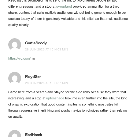
Reading this prompted me to send the link to two different people for two
different reasons, and a stop at
syruptarot
provided ammunition for a third
share, content that suits multiple audiences without being generic enough to be
useless to any of them is genuinely valuable and this site has that multi audience
quality clearly.
CurtisScody
28 JUIN 2026 AT 16 H 03 MIN
https://ro.com/
ro
FloydSer
28 JUIN 2026 AT 18 H 57 MIN
Came here from a search and stayed for the side links because they were that
interesting, and a stop at
uptonshade
took me even further into the site, the kind
of organic exploration that good content invites is something most sites kill
through aggressive interlinking and pushy navigation choices rather than relying
on quality.
EarlHoork