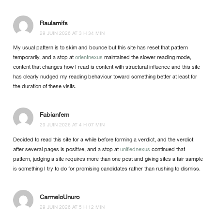
Raulamifs
29 JUIN 2026 AT 3 H 34 MIN
My usual pattern is to skim and bounce but this site has reset that pattern
temporarily, and a stop at
orientnexus
maintained the slower reading mode,
content that changes how I read is content with structural influence and this site
has clearly nudged my reading behaviour toward something better at least for
the duration of these visits.
Fabianfem
29 JUIN 2026 AT 4 H 07 MIN
Decided to read this site for a while before forming a verdict, and the verdict
after several pages is positive, and a stop at
unifiednexus
continued that
pattern, judging a site requires more than one post and giving sites a fair sample
is something I try to do for promising candidates rather than rushing to dismiss.
CarmeloUnuro
29 JUIN 2026 AT 5 H 12 MIN