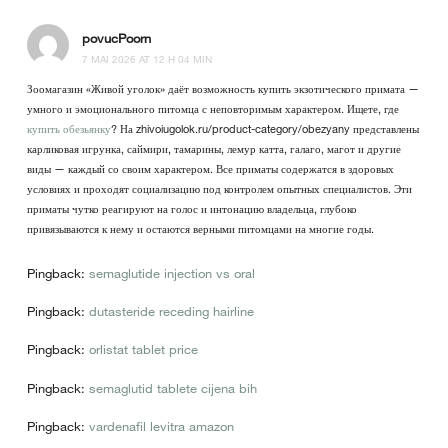
povucPoorn
7 MAI 2026 AT 12 H 04 MIN
Зоомагазин «Живой уголок» даёт возможность купить экзотического примата —
умного и эмоционального питомца с неповторимым характером. Ищете, где
купить обезьянку
? На zhivoiugolok.ru/product-category/obezyany представлены
карликовая игрунка, саймири, тамарины, лемур катта, галаго, магот и другие
виды — каждый со своим характером. Все приматы содержатся в здоровых
условиях и проходят социализацию под контролем опытных специалистов. Эти
приматы чутко реагируют на голос и интонацию владельца, глубоко
привязываются к нему и остаются верными питомцами на многие годы.
Pingback:
semaglutide injection vs oral
Pingback:
dutasteride receding hairline
Pingback:
orlistat tablet price
Pingback:
semaglutid tablete cijena bih
Pingback:
vardenafil levitra amazon