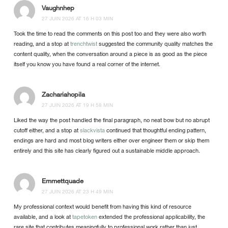
Vaughnhep
27 JUIN 2026 AT 16 H 03 MIN
Took the time to read the comments on this post too and they were also worth
reading, and a stop at
trenchtwist
suggested the community quality matches the
content quality, when the conversation around a piece is as good as the piece
itself you know you have found a real corner of the internet.
Zachariahopila
27 JUIN 2026 AT 19 H 58 MIN
Liked the way the post handled the final paragraph, no neat bow but no abrupt
cutoff either, and a stop at
slackvista
continued that thoughtful ending pattern,
endings are hard and most blog writers either over engineer them or skip them
entirely and this site has clearly figured out a sustainable middle approach.
Emmettquade
27 JUIN 2026 AT 23 H 49 MIN
My professional context would benefit from having this kind of resource
available, and a look at
tapetoken
extended the professional applicability, the
rare site that contributes meaningfully to professional work rather than just