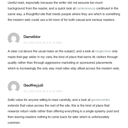
Useful read, especially because the writer did not assume too much
background from the reader, and a quick look at
cameranexus
continued in the
same way, a thoughtful site that meets people where they are which is something
the modern web could use a lot more of for both casual and serious readers.
Darnelldor
29 JUIN 2026 AT 5 H 19 MIN
A clear cut above the usual noise on the subject, and a look at
singlevision
only
made that gap wider in my view, the kind of place that earns its visitors through
quality rather than through aggressive marketing or sponsored placements
which is increasingly the only way most sites stay afloat across the modern web.
Geoffreyjuili
29 JUIN 2026 AT 6 H 05 MIN
Solid value for anyone willing to read carefully, and a look at
gardenvertex
extends that value across the rest of the site, this is the kind of place that
rewards return visits rather than offering everything in a single splashy post and
then leaving readers nothing to come back for later which is unfortunately
common.