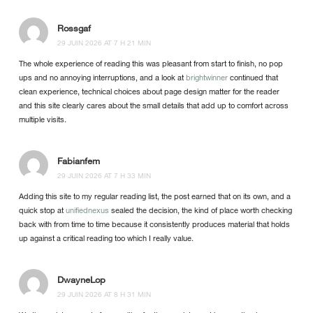
Rossgaf
29 JUIN 2026 AT 7 H 21 MIN
The whole experience of reading this was pleasant from start to finish, no pop
ups and no annoying interruptions, and a look at
brightwinner
continued that
clean experience, technical choices about page design matter for the reader
and this site clearly cares about the small details that add up to comfort across
multiple visits.
Fabianfem
29 JUIN 2026 AT 7 H 33 MIN
Adding this site to my regular reading list, the post earned that on its own, and a
quick stop at
unifiednexus
sealed the decision, the kind of place worth checking
back with from time to time because it consistently produces material that holds
up against a critical reading too which I really value.
DwayneLop
29 JUIN 2026 AT 8 H 31 MIN