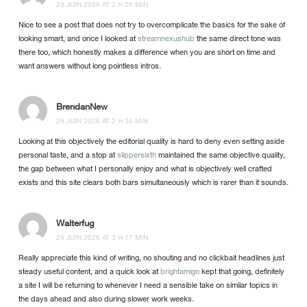
29 JUIN 2026 AT 2 H 26 MIN
Nice to see a post that does not try to overcomplicate the basics for the sake of
looking smart, and once I looked at
streamnexushub
the same direct tone was
there too, which honestly makes a difference when you are short on time and
want answers without long pointless intros.
BrendanNew
29 JUIN 2026 AT 2 H 34 MIN
Looking at this objectively the editorial quality is hard to deny even setting aside
personal taste, and a stop at
slippersixth
maintained the same objective quality,
the gap between what I personally enjoy and what is objectively well crafted
exists and this site clears both bars simultaneously which is rarer than it sounds.
Walterfug
29 JUIN 2026 AT 3 H 17 MIN
Really appreciate this kind of writing, no shouting and no clickbait headlines just
steady useful content, and a quick look at
brightamigo
kept that going, definitely
a site I will be returning to whenever I need a sensible take on similar topics in
the days ahead and also during slower work weeks.